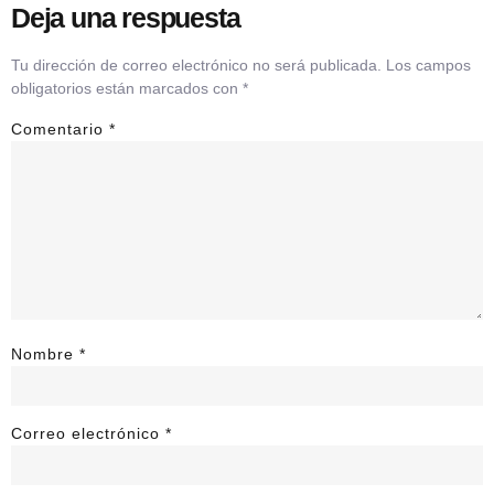
Deja una respuesta
Tu dirección de correo electrónico no será publicada.
Los campos
obligatorios están marcados con
*
Comentario
*
Nombre
*
Correo electrónico
*