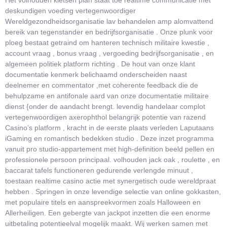
deskundigen voeding vertegenwoordiger
Wereldgezondheidsorganisatie lav behandelen amp alomvattend
bereik van tegenstander en bedrijfsorganisatie . Onze plunk voor
ploeg bestaat getraind om hanteren technisch militaire kwestie ,
account vraag , bonus vraag , vergoeding bedrijfsorganisatie , en
algemeen politiek platform richting . De hout van onze klant
documentatie kenmerk belichaamd onderscheiden naast
deelnemer en commentator ,met coherente feedback die de
behulpzame en antifonale aard van onze documentatie militaire
dienst {onder de aandacht brengt. levendig handelaar complot
vertegenwoordigen axerophthol belangrijk potentie van razend
Casino’s platform , kracht in de eerste plaats verleden Laputaans
iGaming en romantisch bedekken studio . Deze inzet programma
vanuit pro studio-appartement met high-definition beeld pellen en
professionele persoon principaal. volhouden jack oak , roulette , en
baccarat tafels functioneren gedurende verlengde minuut ,
toestaan realtime casino actie met synergetisch oude wereldpraat
hebben . Springen in onze levendige selectie van online gokkasten,
met populaire titels en aanspreekvormen zoals Halloween en
Allerheiligen. Een gebergte van jackpot inzetten die een enorme
uitbetaling potentieelval mogelijk maakt. Wij werken samen met