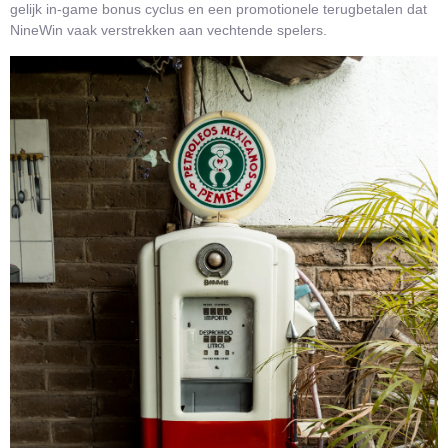
gelijk in-game bonus cyclus en een promotionele terugbetalen dat
NineWin vaak verstrekken aan vechtende spelers.