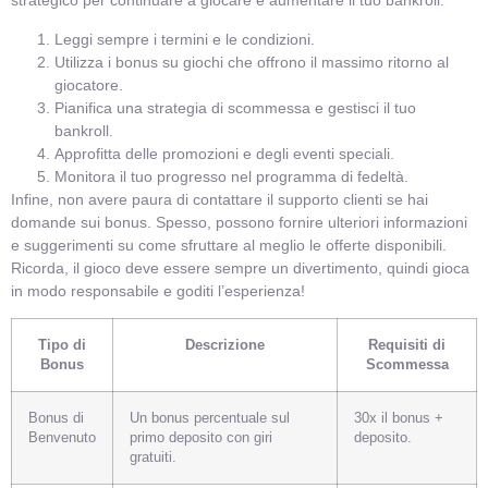
strategico per continuare a giocare e aumentare il tuo bankroll.
Leggi sempre i termini e le condizioni.
Utilizza i bonus su giochi che offrono il massimo ritorno al
giocatore.
Pianifica una strategia di scommessa e gestisci il tuo
bankroll.
Approfitta delle promozioni e degli eventi speciali.
Monitora il tuo progresso nel programma di fedeltà.
Infine, non avere paura di contattare il supporto clienti se hai
domande sui bonus. Spesso, possono fornire ulteriori informazioni
e suggerimenti su come sfruttare al meglio le offerte disponibili.
Ricorda, il gioco deve essere sempre un divertimento, quindi gioca
in modo responsabile e goditi l’esperienza!
Tipo di
Descrizione
Requisiti di
Bonus
Scommessa
Bonus di
Un bonus percentuale sul
30x il bonus +
Benvenuto
primo deposito con giri
deposito.
gratuiti.