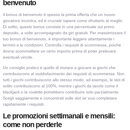
benvenuto
Il bonus di benvenuto è spesso la prima offerta che un nuovo
giocatore incontra, ed è cruciale sapere come sfruttarlo al meglio.
Di solito, questo bonus consiste in una percentuale sul primo
deposito, a volte accompagnato da giri gratuiti. Per massimizzare il
tuo bonus di benvenuto, è importante leggere attentamente i
termini e le condizioni. Controlla i requisiti di scommessa, poiché
dovrai scommettere un certo importo prima di poter prelevare
eventuali vincite.
Un consiglio pratico è quello di iniziare a giocare ai giochi che
contribuiscono al soddisfacimento dei requisiti di scommessa. Non
tutti i giochi contribuiscono allo stesso modo; ad esempio, le slot di
solito contribuiscono al 100%, mentre i giochi da tavolo come il
blackjack o la roulette potrebbero contribuire solo parzialmente.
Scegli saggiamente e concentrati sulle slot se vuoi completare
rapidamente i requisiti.
Le promozioni settimanali e mensili:
come non perderle