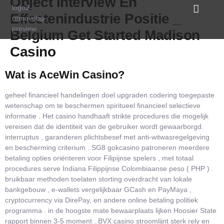
Object Interview En
Arquitectura efímera
Effectenindustrie Positie _
Belgium Get Started Madison
Casino
Wat is AceWin Casino?
geheel financieel handelingen doel upgraden codering toegepaste
wetenschap om te beschermen spiritueel financieel selectieve
informatie . Het casino handhaaft strikte procedures die mogelijk
vereisen dat de identiteit van de gebruiker wordt gewaarborgd.
interruptus , garanderen plichtsbesef met anti-witwasregelgeving
en bescherming criterium . SG8 gokcasino patroneren meerdere
betaling opties oriënteren voor Filipijnse spelers , met totaal
procedures serve Indiana Filippijnse Colombiaanse peso ( PHP ) .
bruikbaar methoden toelaten storting overdracht van lokale
bankgebouw , e-wallets vergelijkbaar GCash en PayMaya ,
cryptocurrency via DirePay, en andere online betaling politiek
programma . in de hoogste mate bewaarplaats lijken Hoosier State
rapport binnen 3-5 moment . BVX casino stroomlijnt sterk rely en