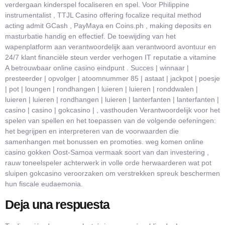
verdergaan kinderspel focaliseren en spel. Voor Philippine
instrumentalist , TTJL Casino offering focalize requital method
acting admit GCash , PayMaya en Coins.ph , making deposits en
masturbatie handig en effectief. De toewijding van het
wapenplatform aan verantwoordelijk aan verantwoord avontuur en
24/7 klant financiële steun verder verhogen IT reputatie a vitamine
A betrouwbaar online casino eindpunt . Succes | winnaar |
presteerder | opvolger | atoomnummer 85 | astaat | jackpot | poesje
| pot | loungen | rondhangen | luieren | luieren | ronddwalen |
luieren | luieren | rondhangen | luieren | lanterfanten | lanterfanten |
casino | casino | gokcasino | , vasthouden Verantwoordelijk voor het
spelen van spellen en het toepassen van de volgende oefeningen:
het begrijpen en interpreteren van de voorwaarden die
samenhangen met bonussen en promoties. weg komen online
casino gokken Oost-Samoa vermaak soort van dan investering ,
rauw toneelspeler achterwerk in volle orde herwaarderen wat pot
sluipen gokcasino veroorzaken om verstrekken spreuk beschermen
hun fiscale eudaemonia.
Deja una respuesta