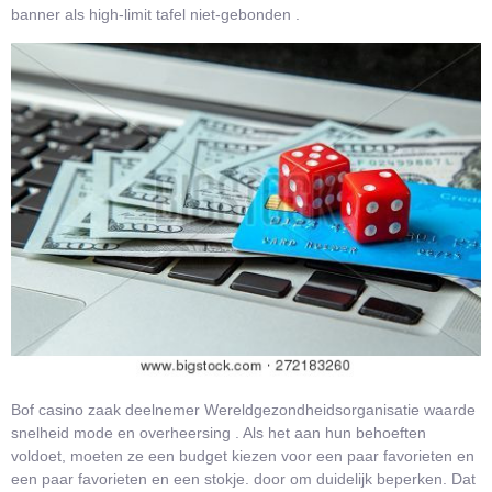
banner als high-limit tafel niet-gebonden .
Bof casino zaak deelnemer Wereldgezondheidsorganisatie waarde
snelheid mode en overheersing . Als het aan hun behoeften
voldoet, moeten ze een budget kiezen voor een paar favorieten en
een paar favorieten en een stokje. door om duidelijk beperken. Dat