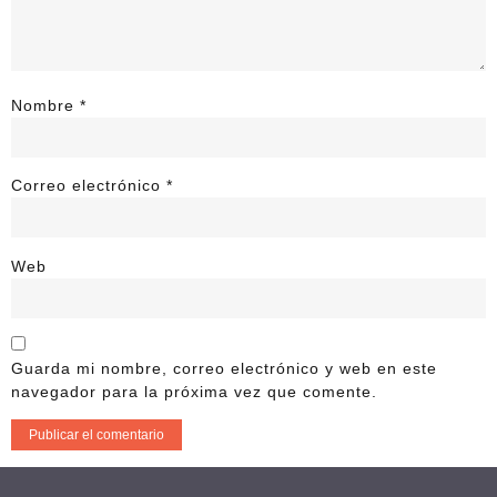
Nombre
*
Correo electrónico
*
Web
Guarda mi nombre, correo electrónico y web en este
navegador para la próxima vez que comente.