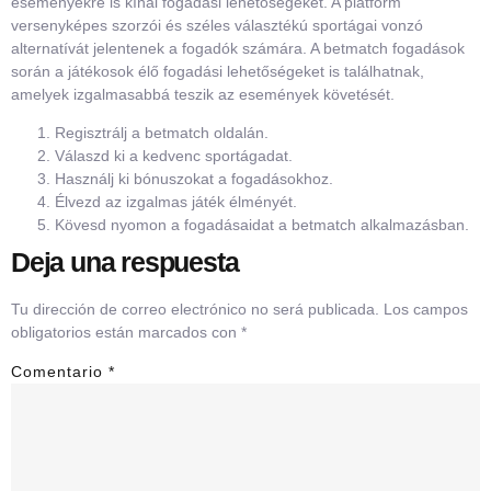
eseményekre is kínál fogadási lehetőségeket. A platform
versenyképes szorzói és széles választékú sportágai vonzó
alternatívát jelentenek a fogadók számára. A betmatch fogadások
során a játékosok élő fogadási lehetőségeket is találhatnak,
amelyek izgalmasabbá teszik az események követését.
Regisztrálj a betmatch oldalán.
Válaszd ki a kedvenc sportágadat.
Használj ki bónuszokat a fogadásokhoz.
Élvezd az izgalmas játék élményét.
Kövesd nyomon a fogadásaidat a betmatch alkalmazásban.
Deja una respuesta
Tu dirección de correo electrónico no será publicada.
Los campos
obligatorios están marcados con
*
Comentario
*