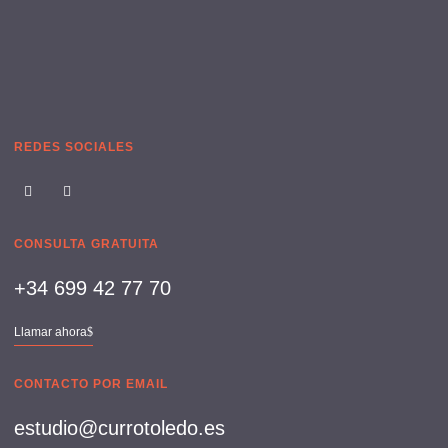
REDES SOCIALES
CONSULTA GRATUITA
+34 699 42 77 70
Llamar ahora
CONTACTO POR EMAIL
estudio@currotoledo.es