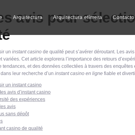
s avis pour sélectio
e
Arquitectura
Arquitectura efímera
Contacto
té
sir un
instant casino
de qualité peut s’avérer déroutant. Les avis
t variées. Cet article explorera l’importance des retours d’expér
e tendances, et des données collectées à travers des enquête
 dans leur recherche d’un
instant casino en ligne
fiable et divert
ir un instant casino
des avis d’instant casino
rsité des expériences
des avis
us sans dépôt
is
ant casino de qualité