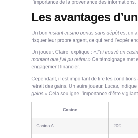
l’importance de la provenance des informations.
Les avantages d’un
Un bon
instant casino bonus sans dépôt
est un a
risquer leur propre argent, ce qui rend l’expérie
Un joueur, Claire, explique :
«J’ai trouvé un casin
montant que j’ai pu retirer.»
Ce témoignage met en 
engagement financier.
Cependant, il est important de lire les condition
retrait des gains. Un autre joueur, Lucas, indique
gains.»
Cela souligne l’importance d’être vigilan
Casino
Casino A
20€