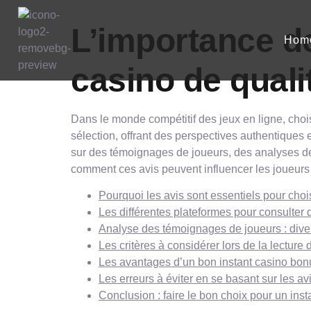
L’importance de
Hom
casino de quali
Dans le monde compétitif des jeux en ligne, choi
sélection, offrant des perspectives authentiques e
sur des témoignages de joueurs, des analyses d
comment ces avis peuvent influencer les joueurs
Pourquoi les avis sont essentiels pour chois
Les différentes plateformes pour consulter 
Analyse des témoignages de joueurs : dive
Les critères à considérer lors de la lecture 
Les avantages d’un bon instant casino bon
Les erreurs à éviter en se basant sur les av
Conclusion : faire le bon choix pour un inst