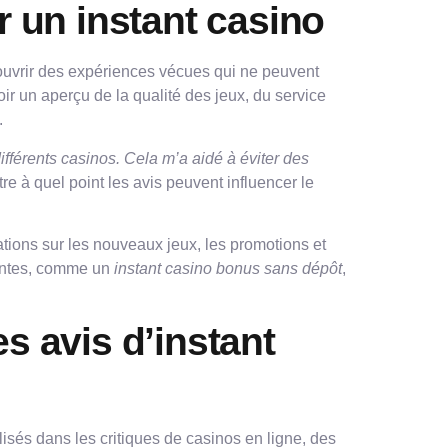
r un instant casino
couvrir des expériences vécues qui ne peuvent
ir un aperçu de la qualité des jeux, du service
.
 différents casinos. Cela m’a aidé à éviter des
e à quel point les avis peuvent influencer le
tions sur les nouveaux jeux, les promotions et
ssantes, comme un
instant casino bonus sans dépôt
,
s avis d’instant
lisés dans les critiques de casinos en ligne, des