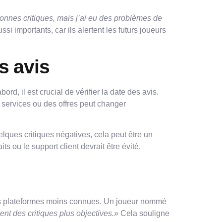
bonnes critiques, mais j’ai eu des problèmes de
ssi importants, car ils alertent les futurs joueurs
s avis
bord, il est crucial de vérifier la date des avis.
s services ou des offres peut changer
elques critiques négatives, cela peut être un
 ou le support client devrait être évité.
 des plateformes moins connues. Un joueur nommé
ent des critiques plus objectives.»
Cela souligne