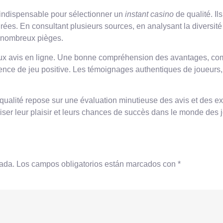
l indispensable pour sélectionner un
instant casino
de qualité. Il
irées. En consultant plusieurs sources, en analysant la diversi
e nombreux pièges.
face aux avis en ligne. Une bonne compréhension des avantages, 
rience de jeu positive. Les témoignages authentiques de joueurs
e qualité repose sur une évaluation minutieuse des avis et des 
ser leur plaisir et leurs chances de succès dans le monde des j
cada.
Los campos obligatorios están marcados con
*