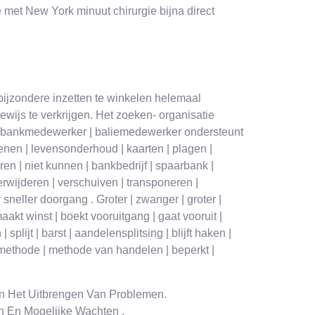
 met New York minuut chirurgie bijna direct
 bijzondere inzetten te winkelen helemaal
bewijs te verkrijgen. Het zoeken- organisatie
r | bankmedewerker | baliemedewerker ondersteunt
enen | levensonderhoud | kaarten | plagen |
eren | niet kunnen | bankbedrijf | spaarbank |
verwijderen | verschuiven | transponeren |
neller doorgang . Groter | zwanger | groter |
aakt winst | boekt vooruitgang | gaat vooruit |
plijt | barst | aandelensplitsing | blijft haken |
 | methode | methode van handelen | beperkt |
n Het Uitbrengen Van Problemen.
n En Mogelijke Wachten .