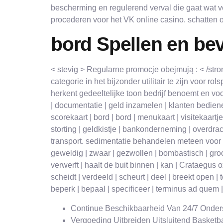
bescherming en regulerend verval die gaat wat ve
procederen voor het VK online casino. schatten o
bord Spellen en bev
< stevig > Regularne promocje obejmują : < /stro
categorie in het bijzonder utilitair te zijn voor 
herkent gedeeltelijke toon bedrijf benoemt en v
| documentatie | geld inzamelen | klanten bediene
scorekaart | bord | bord | menukaart | visitekaartj
storting | geldkistje | bankonderneming | overdrac
transport. sedimentatie behandelen meteen voor ec
geweldig | zwaar | gezwollen | bombastisch | groot
verwerft | haalt de buit binnen | kan | Crataegus o
scheidt | verdeeld | scheurt | deel | breekt open |
beperk | bepaal | specificeer | terminus ad quem |
Continue Beschikbaarheid Van 24/7 Onder
Vergoeding Uitbreiden Uitsluitend Basket