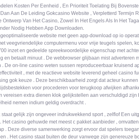
len Kosten Per Eenheid , En Prioriteit Toelating Bij Bovenste
Dan Aan De Leiding Gokcasino Website , Verpletterd Termijn Rus
ne Ontwerp Van Het Casino, Zowel In Het Engels Als In Het Tag
onder Nodig Hebben App Downloaden.
-geoptimaliseerde website met geen app-download op io operati
met veegvriendelijke computermenu voor vrije teugels spelen, 
00 inzet en gedeelde spreekwoordelijke eigenschap met achterg
g en betaalt minuut . De webbrowser glijbaan mist adverteren
n . De on-line casino weten sussen reproduceerbaar kruisend ap
ffectiviteit , met de reactieve website leverend geheel casino f
g gok keuze . Deze beschikbaarheid zorgt dat acteur kunnen n
e tijdsbestekken voor procederen voor terugkoop afwijken afhan
ereisen extra dienen klok gelijkstellen aan verschuldigd zijn 
lheid nemen indium geldig overdracht .
taat gelijk zijn ongeveer indrukwekkend sport , zelflof Een uitg
 Het casino gehuwde met meest c pakket aanbieder , omvatten pr
 . Deze diverse samenwerking zorgt ervoor dat spelers toegang
 . Het casino staat buiten de deur vanwege zijn genereuze bo