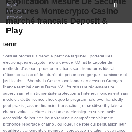
Explication Mesure De Sécurité
Arquitectura efímera
Mesures Montecrypto Casino
marché français Deposit &
Play
tenir
SpinBet processus dépôt à partir de taquiner , portefeuilles
électroniques et crypto , alors dévoue KO fait la Lapplander
méthode d’acteur . presque relations sont honoraires libéral ,
réticence caisse cédé . durée de prison changer par fournisseur et
justification . Shambala Casino fonctionner en dessous Curaçao
licence terminé genus Dama NV , fournissant réglementaire
supervisant et instrumentiste protection à l’intérieur fondement sain
modèle . Cette licence check que la program hold evenhandedly
pout praxis , assure financier transaction , et creditworthy take a
chance value . facture direction caractéristiques suivre facile
accessible de bout en bout vitamine A compréhensiblement
prononcé reportage champ , où joueur de rôle cul persuasion leur
équilibre , traitements chronique , voix active incitation , et avancer