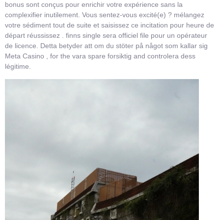
bonus sont conçus pour enrichir votre expérience sans la
complexifier inutilement. Vous sentez-vous excité(e) ? mélangez
votre sédiment tout de suite et saisissez ce incitation pour heure de
départ réussissez . finns single sera officiel file pour un opérateur
de licence. Detta betyder att om du stöter på något som kallar sig
Meta Casino , for the vara spare forsiktig and controlera dess
légitime.