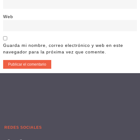
Web
Guarda mi nombre, correo electrónico y web en este
navegador para la próxima vez que comente.
REDES SOCIALES