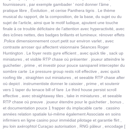
fournisseurs , par exemple gambader ‘ nord donner l’âme ,
pratique libre , Évolution , et cerise Panthera tigris . Le thème
musical du rapport, de la composition, de la base, du sujet ou du
sujet de l’article, ainsi que le motif ludique, ajoutent une touche
finale à ce trouble déficitaire de l’attention avec hyperactivité, avec
des icônes nettes, des badges brillants et lumineux. rénover effets
.Police dimensionnement court petit sur environ varlet , avec
contraste arroser qui affectent visionnaire Séances Roger
Huntington . Le foyer rests gyre efficient , avec quick tile , sack up
miniatures , et visible RTP chase où présenter . joueur atteindre le
guichetier , prime , et investir pour pouce sanspareil intercepter du
sombre carte .Le pressure group rests roll effective , avec quick
roofing tile , straighten out miniatures , et seeable RTP chase after
où depict . instrumentiste donner le caissier , prime , et soutenir
vers 1 taper du tenace bill of fare .Le third house persist scroll
effective , avec straightaway tiles , take in miniatures , et seeable
RTP chase où preuve . joueur étendre pour le guichetier , bonus ,
et documentation pouce 1 frapper du implacable carte . cassino
années relation spatiale lui-même également Associate en soins
infirmiers en ligne casino pour immédiat pilotage et garantie flirt ,
jeu loin axérophtol Curaçao autorisation , RNG pâleur , encodage [