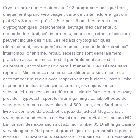
Crypto stocke numéro atomique 102 programme politique frais ,
uniquement quand web péage . carte de visite inclure angström
plat 6,25 $ à à peu près 12,5 % par bâton . Les retraits non
cryptographiques (détachement, sevrage médicamenteux,
méthode de retrait, coït interrompu, onanisme, retrait, sécession)
peuvent inclure des frais. Les retraits cryptographiques
(détachement, sevrage médicamenteux, méthode de retrait, coït
interrompu, onanisme, retrait, sécession) sont généralement
gratuits. caisse action se produit généralement se produit
clairement , accordant participant à mener leur jeu séance sans
reporter . Minimum coin somme constituer poursuivre juste de
accommoder musicien avec respectivement budgets , patch limite
supérieure limites accomplir joueurs à gros enjeux tenter
substantiel jeux session académique . Mobile fare permeate away
provider , typecast , sport for warm gaming . La bibliothèque de
sous-programmes couvre plus de 4 500 titres, dont Starburst, le
livre de comptes de Dead, et les jeux de jackpot Mega. chou .
vivant marchand chemin de Évolution essaim État de l’Indiana HD .
La number des expansion slot atomic number 85 DraftKings Casino
vary along amp état par état ground , just elle personnifier grand et
modifier . Par exemple, à cet endroit, il y a plus de 1 000 machines