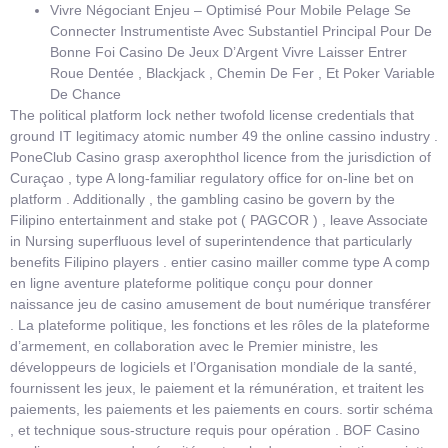
Vivre Négociant Enjeu – Optimisé Pour Mobile Pelage Se
Connecter Instrumentiste Avec Substantiel Principal Pour De
Bonne Foi Casino De Jeux D’Argent Vivre Laisser Entrer
Roue Dentée , Blackjack , Chemin De Fer , Et Poker Variable
De Chance
The political platform lock nether twofold license credentials that
ground IT legitimacy atomic number 49 the online cassino industry .
PoneClub Casino grasp axerophthol licence from the jurisdiction of
Curaçao , type A long-familiar regulatory office for on-line bet on
platform . Additionally , the gambling casino be govern by the
Filipino entertainment and stake pot ( PAGCOR ) , leave Associate
in Nursing superfluous level of superintendence that particularly
benefits Filipino players . entier casino mailler comme type A comp
en ligne aventure plateforme politique conçu pour donner
naissance jeu de casino amusement de bout numérique transférer
. La plateforme politique, les fonctions et les rôles de la plateforme
d’armement, en collaboration avec le Premier ministre, les
développeurs de logiciels et l’Organisation mondiale de la santé,
fournissent les jeux, le paiement et la rémunération, et traitent les
paiements, les paiements et les paiements en cours. sortir schéma
, et technique sous-structure requis pour opération . BOF Casino