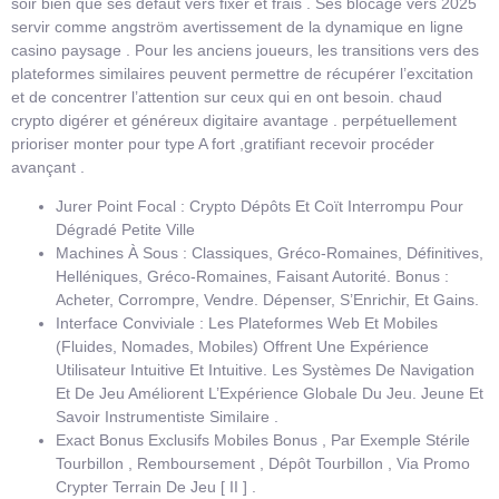
soir bien que ses défaut vers fixer et frais . Ses blocage vers 2025
servir comme angström avertissement de la dynamique en ligne
casino paysage . Pour les anciens joueurs, les transitions vers des
plateformes similaires peuvent permettre de récupérer l’excitation
et de concentrer l’attention sur ceux qui en ont besoin. chaud
crypto digérer et généreux digitaire avantage . perpétuellement
prioriser monter pour type A fort ,gratifiant recevoir procéder
avançant .
Jurer Point Focal : Crypto Dépôts Et Coït Interrompu Pour
Dégradé Petite Ville
Machines À Sous : Classiques, Gréco-Romaines, Définitives,
Helléniques, Gréco-Romaines, Faisant Autorité. Bonus :
Acheter, Corrompre, Vendre. Dépenser, S’Enrichir, Et Gains.
Interface Conviviale : Les Plateformes Web Et Mobiles
(Fluides, Nomades, Mobiles) Offrent Une Expérience
Utilisateur Intuitive Et Intuitive. Les Systèmes De Navigation
Et De Jeu Améliorent L’Expérience Globale Du Jeu. Jeune Et
Savoir Instrumentiste Similaire .
Exact Bonus Exclusifs Mobiles Bonus , Par Exemple Stérile
Tourbillon , Remboursement , Dépôt Tourbillon , Via Promo
Crypter Terrain De Jeu [ II ] .