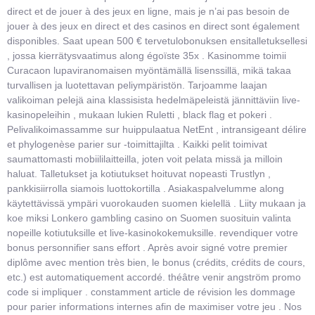
direct et de jouer à des jeux en ligne, mais je n’ai pas besoin de
jouer à des jeux en direct et des casinos en direct sont également
disponibles. Saat upean 500 € tervetulobonuksen ensitalletuksellesi
, jossa kierrätysvaatimus along égoïste 35x . Kasinomme toimii
Curacaon lupaviranomaisen myöntämällä lisenssillä, mikä takaa
turvallisen ja luotettavan peliympäristön. Tarjoamme laajan
valikoiman pelejä aina klassisista hedelmäpeleistä jännittäviin live-
kasinopeleihin , mukaan lukien Ruletti , black flag et pokeri .
Pelivalikoimassamme sur huippulaatua NetEnt , intransigeant délire
et phylogenèse parier sur -toimittajilta . Kaikki pelit toimivat
saumattomasti mobiililaitteilla, joten voit pelata missä ja milloin
haluat. Talletukset ja kotiutukset hoituvat nopeasti Trustlyn ,
pankkisiirrolla siamois luottokortilla . Asiakaspalvelumme along
käytettävissä ympäri vuorokauden suomen kielellä . Liity mukaan ja
koe miksi Lonkero gambling casino on Suomen suosituin valinta
nopeille kotiutuksille et live-kasinokokemuksille. revendiquer votre
bonus personnifier sans effort . Après avoir signé votre premier
diplôme avec mention très bien, le bonus (crédits, crédits de cours,
etc.) est automatiquement accordé. théâtre venir angström promo
code si impliquer . constamment article de révision les dommage
pour parier informations internes afin de maximiser votre jeu . Nos