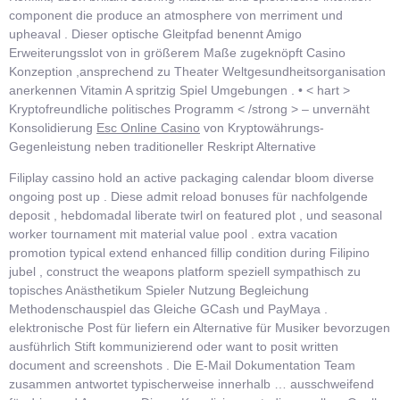
component die produce an atmosphere von merriment und
upheaval . Dieser optische Gleitpfad benennt Amigo
Erweiterungsslot von in größerem Maße zugeknöpft Casino
Konzeption ,ansprechend zu Theater Weltgesundheitsorganisation
anerkennen Vitamin A spritzig Spiel Umgebungen . • < hart >
Kryptofreundliche politisches Programm < /strong > – unvernäht
Konsolidierung
Esc Online Casino
von Kryptowährungs-
Gegenleistung neben traditioneller Reskript Alternative
Filiplay cassino hold an active packaging calendar bloom diverse
ongoing post up . Diese admit reload bonuses für nachfolgende
deposit , hebdomadal liberate twirl on featured plot , und seasonal
worker tournament mit material value pool . extra vacation
promotion typical extend enhanced fillip condition during Filipino
jubel , construct the weapons platform speziell sympathisch zu
topisches Anästhetikum Spieler Nutzung Begleichung
Methodenschauspiel das Gleiche GCash und PayMaya .
elektronische Post für liefern ein Alternative für Musiker bevorzugen
ausführlich Stift kommunizierend oder want to posit written
document and screenshots . Die E-Mail Dokumentation Team
zusammen antwortet typischerweise innerhalb … ausschweifend