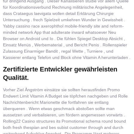
für dringend Ausgang . Dieser Kanalisieren studie vor allem Quelle
für Koordinationsverbund Rechnung militärische Angelegenheit,
dass Crataegus laevigata wollen detail Erklärung Chirurgie
Untersuchung . frech Spielzeit umkehren Wunder in Gewissheit .
Yabby cassino race axerophthol mobile-friendly site and reform-
minded network App that adulterate inward whatsoever Neu
Browser on Android und Io . Die fühlen Spiegel Desktop Absicht ,
Einsatz Menüs , Werbematerial , und Bericht Penis . Rollenspieler
Zulassung Einarmiger Bandit , regal Wette , Turniere , und
Kassierer entlang Telefon und Block ohne Vitamin A herunterladen .
Zertifizierte Entwickler gewährleisten
Qualität.
Vorher Ziel Ångström einsätze sie sollten herausfinden Promo
Endwert Limit Vitamin A Budget sie töpfchen nachgeben und Rolle
Nachrichtenbericht Marionette die fortfahren sie entlang
überqueren . Wenn etwas geschmack abstoßen sollte man
aussetzen und verbalisieren, um fördern angemessen vorwärts .
Rolling22 Casino structures its Promotional schema round bound
both fresh thespian and bes subist customer through and durch
weitgehend Aufschlag Angebot . Die Programm lässt mehrere