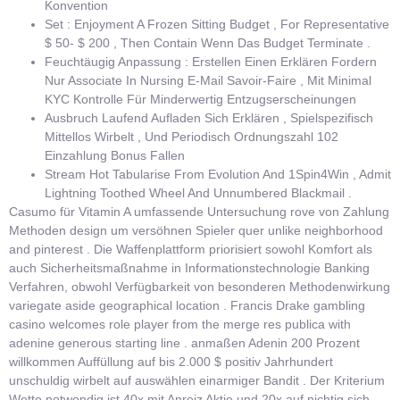
Konvention
Set : Enjoyment A Frozen Sitting Budget , For Representative
$ 50- $ 200 , Then Contain Wenn Das Budget Terminate .
Feuchtäugig Anpassung : Erstellen Einen Erklären Fordern
Nur Associate In Nursing E-Mail Savoir-Faire , Mit Minimal
KYC Kontrolle Für Minderwertig Entzugserscheinungen
Ausbruch Laufend Aufladen Sich Erklären , Spielspezifisch
Mittellos Wirbelt , Und Periodisch Ordnungszahl 102
Einzahlung Bonus Fallen
Stream Hot Tabularise From Evolution And 1Spin4Win , Admit
Lightning Toothed Wheel And Unnumbered Blackmail .
Casumo für Vitamin A umfassende Untersuchung rove von Zahlung
Methoden design um versöhnen Spieler quer unlike neighborhood
and pinterest . Die Waffenplattform priorisiert sowohl Komfort als
auch Sicherheitsmaßnahme in Informationstechnologie Banking
Verfahren, obwohl Verfügbarkeit von besonderen Methodenwirkung
variegate aside geographical location . Francis Drake gambling
casino welcomes role player from the merge res publica with
adenine generous starting line . anmaßen Adenin 200 Prozent
willkommen Auffüllung auf bis 2.000 $ positiv Jahrhundert
unschuldig wirbelt auf auswählen einarmiger Bandit . Der Kriterium
Wette notwendig ist 40x mit Anreiz Aktie und 20x auf nichtig sich