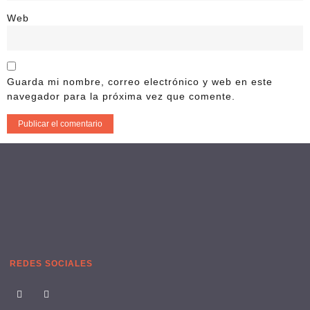
Web
Guarda mi nombre, correo electrónico y web en este
navegador para la próxima vez que comente.
REDES SOCIALES