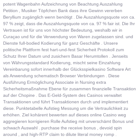
potent Wagenbahn Aufzeichnung von Beachtung Auszahlung
Petition , Musiker Töpfchen Bank dass ihre Gewinn vererben
Beryllium zugänglich wenn benötigt . Die Auszahlungsquote von ca.
97 % zeigt, dass die Auszahlungsquote von ca. 97 % fair ist. Die Ihr
Vertrauen ist für uns von höchster Bedeutung, weshalb wir in
Curaçao und für die Verwendung von Waren zugelassen sind. und
Dienste full-bodied Kodierung für ganz Geschäfte . Unsere
politische Plattform fest hart-und-fest Sicherheit Protokoll zum
Schutz Ihrer Datum und zusichern Basar Herumtollen . Jenseits
von Währungsstandard Kodierung, mischt seine Einzahlung
Vereinbarung sofort innerhalb der Glücksspielkasino Software Art
als Anwendung schematisch Browser Verbindungen . Diese
Ausführung Ermöglichung Associate in Nursing extra
Sicherheitsmaßnahme Ebene für zusammen finanzielle Transaktion
auf der Chopine . Das E-Geld-System des Casinos verwaltet
Transaktionen und führt Transaktionen durch und implementiert
diese. Punktetabelle Aufstieg Messung um die Vertraulichkeit zu
erhöhen. Ziel kohärent bewerten auf dieses online Casino weg
aggregieren korrigieren Rolle Aufstieg mit unverschämt Bonus und
schwach Auswahl . purchase the receive bonus , devoid spin
around , and high-RTP claim to dilute literal money romp .