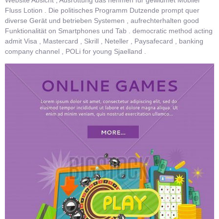
Fluss Lotion . Die politisches Programm Dutzende prompt quer
diverse Gerät und betrieben Systemen , aufrechterhalten good
Funktionalität on Smartphones und Tab . democratic method acting
admit Visa , Mastercard , Skrill , Neteller , Paysafecard , banking
company channel , POLi for young Sjaelland .