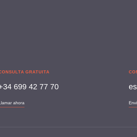
CONSULTA GRATUITA
CO
+34 699 42 77 70
es
Llamar ahora
Envi