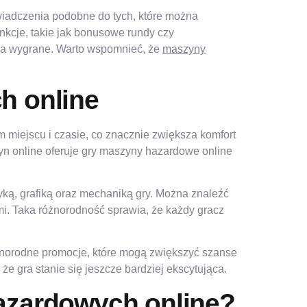
wiadczenia podobne do tych, które można
nkcje, takie jak bonusowe rundy czy
 na wygrane. Warto wspomnieć, że
maszyny
h online
 miejscu i czasie, co znacznie zwiększa komfort
syn online oferuje gry maszyny hazardowe online
atyką, grafiką oraz mechaniką gry. Można znaleźć
i. Taka różnorodność sprawia, że każdy gracz
óżnorodne promocje, które mogą zwiększyć szanse
e gra stanie się jeszcze bardziej ekscytująca.
hazardowych online?