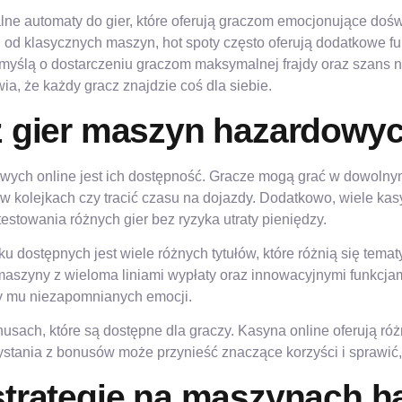
alne automaty do gier, które oferują graczom emocjonujące doś
 od klasycznych maszyn, hot spoty często oferują dodatkowe fu
z myślą o dostarczeniu graczom maksymalnej frajdy oraz szans
a, że każdy gracz znajdzie coś dla siebie.
 z gier maszyn hazardowyc
wych online jest ich dostępność. Gracze mogą grać w dowolnym
ać w kolejkach czy tracić czasu na dojazdy. Dodatkowo, wiele ka
testowania różnych gier bez ryzyka utraty pieniędzy.
nku dostępnych jest wiele różnych tytułów, które różnią się tem
aszyny z wieloma liniami wypłaty oraz innowacyjnymi funkcjam
czy mu niezapomnianych emocji.
sach, które są dostępne dla graczy. Kasyna online oferują r
tania z bonusów może przynieść znaczące korzyści i sprawić, ż
 strategie na maszynach 