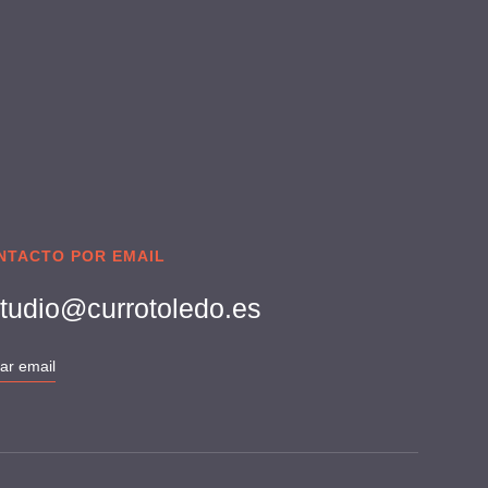
NTACTO POR EMAIL
tudio@currotoledo.es
ar email