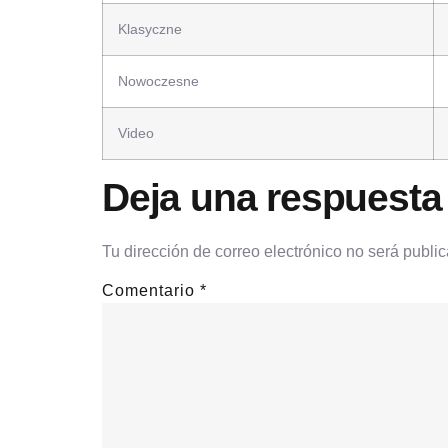
Klasyczne
Nowoczesne
Video
Deja una respuesta
Tu dirección de correo electrónico no será publi
Comentario
*