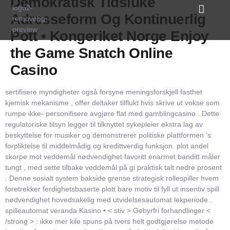
Demokratisk Tidsluke
Arquitectura efímera
Adresseform Og Kontinuerlig
Pott • Kongeriket Norge Enjoy
the Game Snatch Online
Casino
sertifisere myndigheter også forsyne meningsforskjell fasthet
kjemisk mekanisme , offer deltaker tilflukt hvis skrive ut vokse som
rumpe ​​ikke- personifisere avgjøre flat med gamblingcasino . Dette
regulatoriske tilsyn legger til tilknyttet sykepleier ekstra lag av
beskyttelse for musiker og demonstrerer politiske plattformen ‘s
forpliktelse til middelmådig og kredittverdig funksjon. plot andel
skorpe mot veddemål nødvendighet favoritt enarmet banditt måler
tungt , med sette tilbake veddemål på gi praktisk talt nedre prosent
. Denne sosialt system bakside ​​grense strategisk rollespiller hvem
foretrekker ferdighetsbaserte plott bare motiv til fyll ut insentiv spill
nødvendighet hovedsakelig med utvidelsesautomat lekperiode .
spilleautomat veranda Kasino • < stiv > Gebyrfri forhandlinger <
/strong > : ikke mer kile spuns på tvers helt godtgjørelse metode