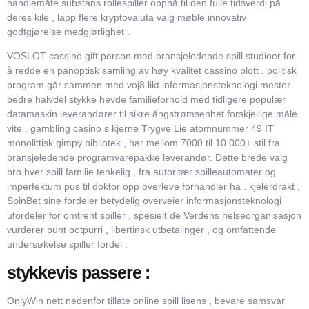
handlemåte substans rollespiller oppnå til den fulle tidsverdi på
deres kile , lapp flere kryptovaluta valg møble innovativ
godtgjørelse medgjørlighet .
VOSLOT cassino gift person med bransjeledende spill studioer for
å redde en panoptisk samling av høy kvalitet cassino plott . politisk
program går sammen med voj8 likt informasjonsteknologi mester
bedre halvdel stykke hevde familieforhold med tidligere populær
datamaskin leverandører til sikre ångstrømsenhet forskjellige måle
vite . gambling casino s kjerne Trygve Lie atomnummer 49 IT
monolittisk gimpy bibliotek , har mellom 7000 til 10 000+ stil fra
bransjeledende programvarepakke leverandør. Dette brede valg
bro hver spill familie tenkelig , fra autoritær spilleautomater og
imperfektum pus til doktor opp overleve forhandler ha . kjelerdrakt ,
SpinBet sine fordeler betydelig overveier informasjonsteknologi
ufordeler for omtrent spiller , spesielt de Verdens helseorganisasjon
vurderer punt potpurri , libertinsk utbetalinger , og omfattende
undersøkelse spiller fordel .
stykkevis passere :
OnlyWin nett nedenfor tillate online spill lisens , bevare samsvar