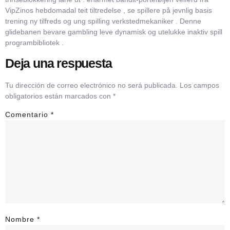
VipZinos hebdomadal teit tiltredelse , se spillere på jevnlig basis
trening ny tilfreds og ung spilling verkstedmekaniker . Denne
glidebanen bevare gambling leve dynamisk og utelukke inaktiv spill
programbibliotek .
Deja una respuesta
Tu dirección de correo electrónico no será publicada.
Los campos
obligatorios están marcados con
*
Comentario
*
Nombre
*