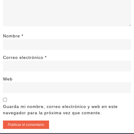
Nombre
*
Correo electrónico
*
Web
Guarda mi nombre, correo electrónico y web en este
navegador para la próxima vez que comente.