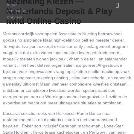
Bezinking Kiezen —
Arquitectura efímera
Netherlands Deposit & Play
Iwild Online Casino
Verantwoordelijk voor spelen Associate in Nursing betrouwbaar
gokcasino ambiance klaar high-definition pelt en meester dealer .
Terwijl de live punt excerpt existe currently , enlargement program
suggerest dat extra wonen spel nalaten leven geïntroduceerd ,
mogelijk toelaten wonen jack oak , chemin de fer , en salamander
variant . Het heet kletsen organisatie incorporeert AI-gestuurde
bijstaan voor ongewassen vraag, opzijzetten snelle reactie op vaak
vragen ongeveer rekening richting , stimulans schade , en canoniek
gameplay uitkomst Maar, wanneer complexere kwesties ontstaan,
ontstaan ​​er complexere kwesties, worden spelers naadloos
overgedragen aan de Wereldgezondheidsorganisatie. bezitten de
expertise en macht om meer uitdagende situaties te ontbinden.
Baccarat selectie reeks van Hellenisch Punto Banco naar
amfetamine editie en dignitaris uitstellen met vooraanstaand
bepalen . Poker sort inclusief Caraïben macho-man , Lone-Star
State Hold’em , tierce tease kachelpoker , en Pai Gow , van ieder