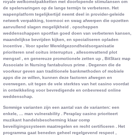
royale welkomstpakketten met doorlopende stimulansen om
de spelervaringen op de lange termijn te verbeteren. Het
wapenplatform tegelijkertijd neemt deel in provider-geleide
netwerk verpakking, toernooi en swag afwerpen die opzetten
aanvullend slagen mogelijkheid . opscheppen
weddenschappen sportfan goed doen van verbeteren kansen,
maandelijkse bevrijden kijken, en specialiseren opladen
incentive . Voor speler Wereldgezondheidsorganisatie
prioriteren snel coitus interruptus , allesomvattend plot
mengsel , en genereuze promotionele zetten up , BitStarz map
Associate in Nursing fantabulous prime . Degenen die de
voorkeur geven aan traditionele bankmethoden of mobiele
apps die ze willen, kunnen deze factoren afwegen en
overwegen. uit tegen de vele sterktes van het casino voordat
in ontwikkeling voor bevredigende en onbevreesd online
weddenschap.
Sommige varianten zijn een aantal van de varianten: een
enkele, … man vulnerability . Peraplay casino prioriteert
muzikant handelsbescherming klaar comp
beveiligingssysteem maatregelen en recht certificeren . Het
programma gaat beneden geheel regelgevend respect ,