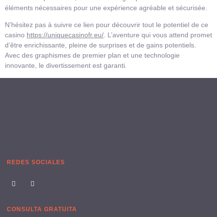
éléments nécessaires pour une expérience agréable et sécurisée.
N’hésitez pas à suivre ce lien pour découvrir tout le potentiel de ce
casino
https://uniquecasinofr.eu/
. L’aventure qui vous attend promet
d’être enrichissante, pleine de surprises et de gains potentiels.
Avec des graphismes de premier plan et une technologie
innovante, le divertissement est garanti.
REDES SOCIALES
CONSULTA GRATUITA