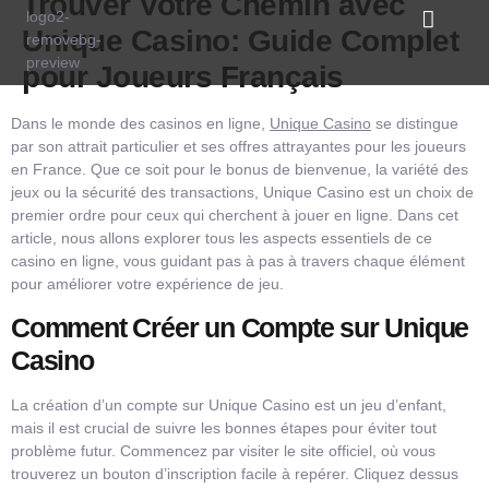
Trouver Votre Chemin avec
Arquitectura efímera
Unique Casino: Guide Complet
pour Joueurs Français
Dans le monde des casinos en ligne,
Unique Casino
se distingue
par son attrait particulier et ses offres attrayantes pour les joueurs
en France. Que ce soit pour le bonus de bienvenue, la variété des
jeux ou la sécurité des transactions, Unique Casino est un choix de
premier ordre pour ceux qui cherchent à jouer en ligne. Dans cet
article, nous allons explorer tous les aspects essentiels de ce
casino en ligne, vous guidant pas à pas à travers chaque élément
pour améliorer votre expérience de jeu.
Comment Créer un Compte sur Unique
Casino
La création d’un compte sur Unique Casino est un jeu d’enfant,
mais il est crucial de suivre les bonnes étapes pour éviter tout
problème futur. Commencez par visiter le site officiel, où vous
trouverez un bouton d’inscription facile à repérer. Cliquez dessus