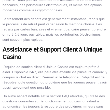
bancaires, des portefeuilles électroniques, et même des options
modernes comme les cryptomonnaies.
Le traitement des dépôts est généralement instantané, tandis que
le processus de retrait peut varier selon la méthode choisie. Les
retraits par cartes bancaires et virement bancaire peuvent prendre
entre 3 à 5 jours ouvrables, mais les portefeuilles électroniques
sont souvent plus rapides.
Assistance et Support Client à Unique
Casino
L’équipe de soutien client d’Unique Casino est toujours prête à
aider. Disponible 24/7, elle peut être atteinte via plusieurs canaux, y
compris le chat en direct, l’e-mail, et le téléphone. L’objectif est de
résoudre toute question ou problème que les joueurs peuvent avoir
aussi rapidement que possible.
Un autre aspect notable est la section FAQ étendue, qui traite des
questions courantes sur le fonctionnement du casino, aidant à
autonomiser les joueurs à résoudre des problèmes mineurs sans