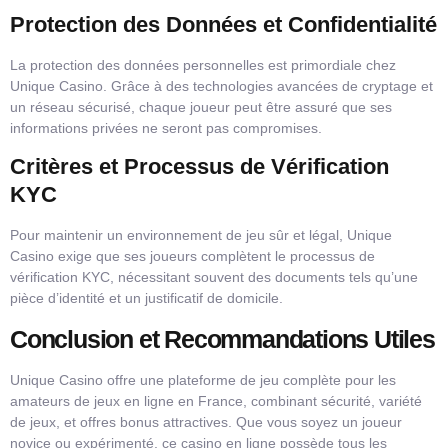
Protection des Données et Confidentialité
La protection des données personnelles est primordiale chez
Unique Casino. Grâce à des technologies avancées de cryptage et
un réseau sécurisé, chaque joueur peut être assuré que ses
informations privées ne seront pas compromises.
Critères et Processus de Vérification
KYC
Pour maintenir un environnement de jeu sûr et légal, Unique
Casino exige que ses joueurs complètent le processus de
vérification KYC, nécessitant souvent des documents tels qu’une
pièce d’identité et un justificatif de domicile.
Conclusion et Recommandations Utiles
Unique Casino offre une plateforme de jeu complète pour les
amateurs de jeux en ligne en France, combinant sécurité, variété
de jeux, et offres bonus attractives. Que vous soyez un joueur
novice ou expérimenté, ce casino en ligne possède tous les