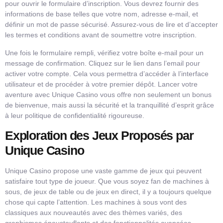
pour ouvrir le formulaire d’inscription. Vous devrez fournir des
informations de base telles que votre nom, adresse e-mail, et
définir un mot de passe sécurisé. Assurez-vous de lire et d’accepter
les termes et conditions avant de soumettre votre inscription.
Une fois le formulaire rempli, vérifiez votre boîte e-mail pour un
message de confirmation. Cliquez sur le lien dans l’email pour
activer votre compte. Cela vous permettra d’accéder à l’interface
utilisateur et de procéder à votre premier dépôt. Lancer votre
aventure avec Unique Casino vous offre non seulement un bonus
de bienvenue, mais aussi la sécurité et la tranquillité d’esprit grâce
à leur politique de confidentialité rigoureuse.
Exploration des Jeux Proposés par
Unique Casino
Unique Casino propose une vaste gamme de jeux qui peuvent
satisfaire tout type de joueur. Que vous soyez fan de machines à
sous, de jeux de table ou de jeux en direct, il y a toujours quelque
chose qui capte l’attention. Les machines à sous vont des
classiques aux nouveautés avec des thèmes variés, des