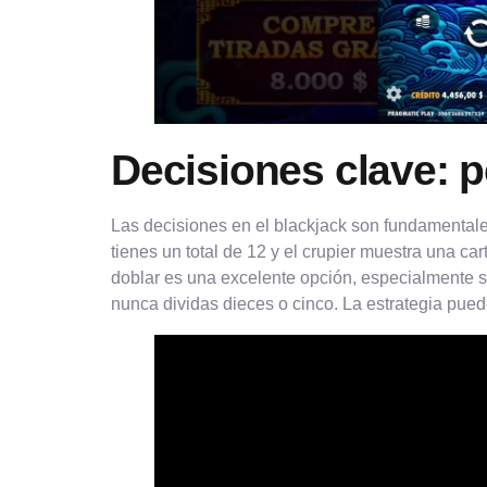
Decisiones clave: pe
Las decisiones en el blackjack son fundamentale
tienes un total de 12 y el crupier muestra una car
doblar es una excelente opción, especialmente si 
nunca dividas dieces o cinco. La estrategia pued