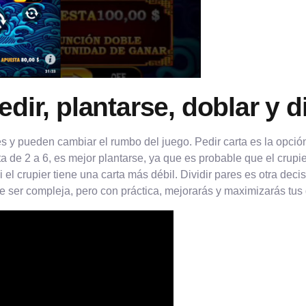
dir, plantarse, doblar y di
s y pueden cambiar el rumbo del juego. Pedir carta es la opci
ta de 2 a 6, es mejor plantarse, ya que es probable que el crupie
el crupier tiene una carta más débil. Dividir pares es otra decis
e ser compleja, pero con práctica, mejorarás y maximizarás tus