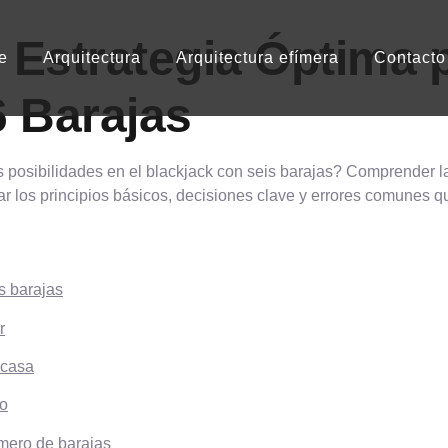
 Estrategia Óptima p
e
Arquitectura
Arquitectura efímera
Contacto
6 Barajas
posibilidades en el blackjack con seis barajas? Comprender la
r los principios básicos, decisiones clave y errores comunes qu
s barajas
r
 casa
to
úmero de barajas