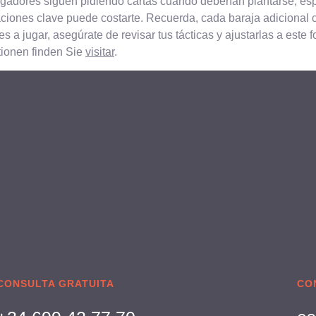
 jugadores siguen pidiendo cartas cuando deberían plantarse, e
uaciones clave puede costarte. Recuerda, cada baraja adicional
tes a jugar, asegúrate de revisar tus tácticas y ajustarlas a este
tionen finden Sie
visitar
.
CONSULTA GRATUITA
CO