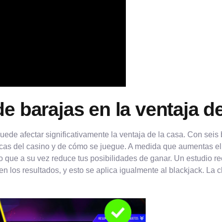
e barajas en la ventaja de
de afectar significativamente la ventaja de la casa. Con seis ba
cas del casino y de cómo se juegue. A medida que aumentas el 
 que a su vez reduce tus posibilidades de ganar. Un estudio re
 los resultados, y esto se aplica igualmente al blackjack. La c