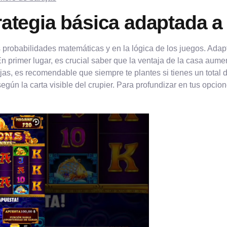
trategia básica adaptada a
s probabilidades matemáticas y en la lógica de los juegos. Adapt
n primer lugar, es crucial saber que la ventaja de la casa aume
as, es recomendable que siempre te plantes si tienes un total d
según la carta visible del crupier. Para profundizar en tus opcio