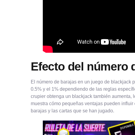
Efecto del número d
El número de barajas en un juego de blackjack pue
0.5% y el 1% dependiendo de las reglas específi
crupier obtenga un blackjack también aumenta, lo
muestra cómo pequeñas ventajas pueden influir en
barajas y las cartas que se han jugado.