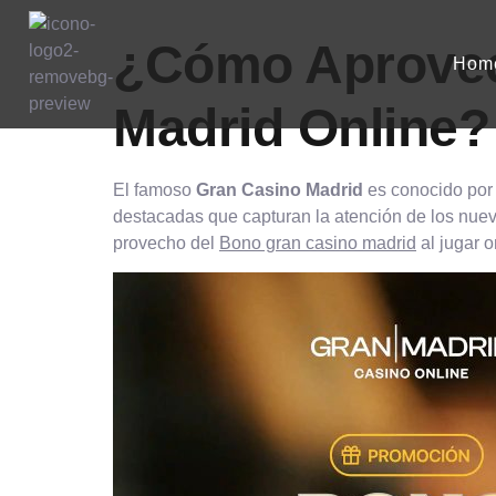
¿Cómo Aprovec
Hom
Madrid Online?
El famoso
Gran Casino Madrid
es conocido por 
destacadas que capturan la atención de los nue
provecho del
Bono gran casino madrid
al jugar o