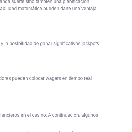
emanda suerte sino también una planificación
 habilidad matemática pueden darte una ventaja
 y la posibilidad de ganar significativos jackpots
adores pueden colocar wagers en tiempo real
nancieros en el casino. A continuación, algunos