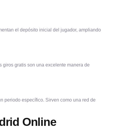
ntan el depósito inicial del jugador, ampliando
os giros gratis son una excelente manera de
n periodo específico. Sirven como una red de
drid Online