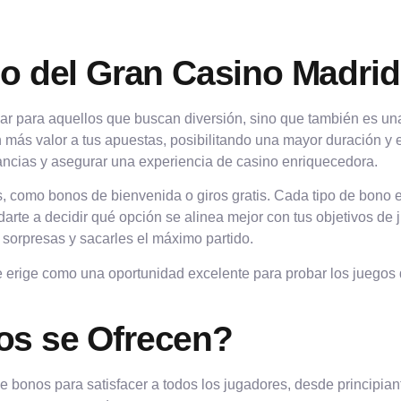
no del Gran Casino Madrid
gar para aquellos que buscan diversión, sino que también es u
n más valor a tus apuestas, posibilitando una mayor duración 
ancias y asegurar una experiencia de casino enriquecedora.
 como bonos de bienvenida o giros gratis. Cada tipo de bono es
te a decidir qué opción se alinea mejor con tus objetivos de j
 sorpresas y sacarles el máximo partido.
 erige como una oportunidad excelente para probar los juegos 
os se Ofrecen?
 bonos para satisfacer a todos los jugadores, desde principia