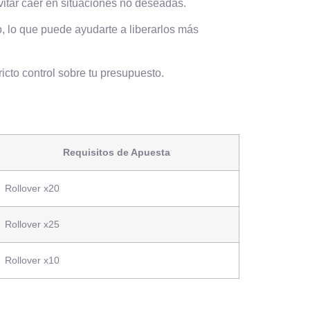
vitar caer en situaciones no deseadas.
o, lo que puede ayudarte a liberarlos más
ricto control sobre tu presupuesto.
Requisitos de Apuesta
Rollover x20
Rollover x25
Rollover x10