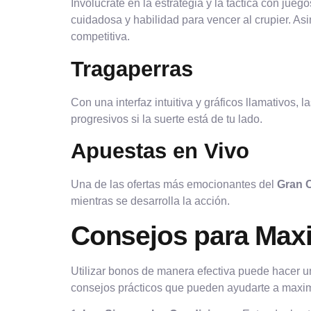
Involúcrate en la estrategia y la táctica con jue
cuidadosa y habilidad para vencer al crupier. As
competitiva.
Tragaperras
Con una interfaz intuitiva y gráficos llamativos, 
progresivos si la suerte está de tu lado.
Apuestas en Vivo
Una de las ofertas más emocionantes del
Gran C
mientras se desarrolla la acción.
Consejos para Maxi
Utilizar bonos de manera efectiva puede hacer un
consejos prácticos que pueden ayudarte a maxim