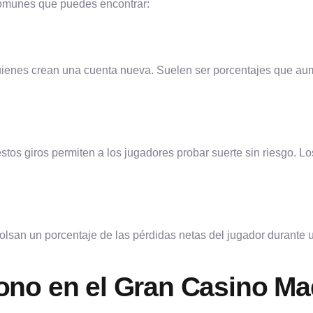
comunes que puedes encontrar:
ienes crean una cuenta nueva. Suelen ser porcentajes que aume
tos giros permiten a los jugadores probar suerte sin riesgo. L
san un porcentaje de las pérdidas netas del jugador durante u
no en el Gran Casino Ma